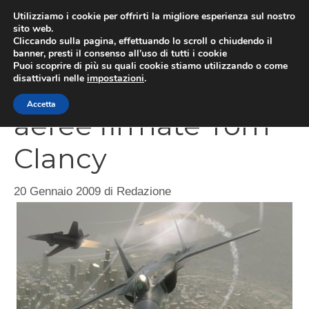
Vai
Utilizziamo i cookie per offrirti la migliore esperienza sul nostro
al
sito web.
MEN
Cliccando sulla pagina, effettuando lo scroll o chiudendo il
contenuto
banner, presti il consenso all’uso di tutti i cookie
Puoi scoprire di più su quali cookie stiamo utilizzando o come
disattivarli nelle
impostazioni
.
HAWX, battaglie
Accetta
aeree firmate Tom
Clancy
20 Gennaio 2009
di
Redazione