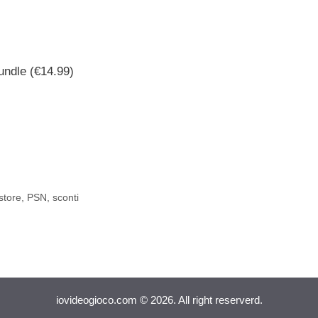
undle (€14.99)
store
,
PSN
,
sconti
iovideogioco.com © 2026. All right reserverd.