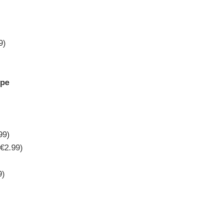
9)
ope
99)
 €2.99)
9)