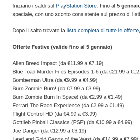
Iniziano i saldi sul
PlayStation Store.
Fino al
5 gennai
speciale, con uno sconto consistente sul prezzo di list
Dopo il salto trovate la
lista completa di tutte le offerte
Offerte Festive (valide fino al 5 gennaio)
Alien Breed Impact (da €11.99 a €7.19)
Blue Toad Murder Files Episodes 1-6 (da €21.99 a €12
Bomberman Ultra (da €9.99 a €4.99)
Burn Zombie Burn! (da €7.99 a €3.99)
Burn Zombie Burn In Space! (da €2.99 a €1.49)
Ferrari The Race Experience (da €2.99 a €1.49)
Flight Control HD (da €4.99 a €3.99)
Gottlieb Pinball Classics (PSP) (da €10.99 a €4.99)
Joe Danger (da €12.99 a €6.19)
Lead and Gold Gangs of the West (da €14.99 a €7.99)