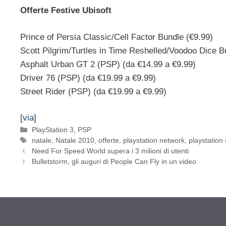
Offerte Festive Ubisoft
Prince of Persia Classic/Cell Factor Bundle (€9.99)
Scott Pilgrim/Turtles in Time Reshelled/Voodoo Dice B
Asphalt Urban GT 2 (PSP) (da €14.99 a €9.99)
Driver 76 (PSP) (da €19.99 a €9.99)
Street Rider (PSP) (da €19.99 a €9.99)
[
via
]
Categorie
PlayStation 3
,
PSP
Tag
natale
,
Natale 2010
,
offerte
,
playstation network
,
playstation 
Need For Speed World supera i 3 milioni di utenti
Bulletstorm, gli auguri di People Can Fly in un video