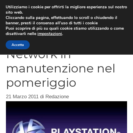
Vai
Utilizziamo i cookie per offrirti la migliore esperienza sul nostro
al
sito web.
MEN
Cliccando sulla pagina, effettuando lo scroll o chiudendo il
contenuto
banner, presti il consenso all’uso di tutti i cookie
Puoi scoprire di più su quali cookie stiamo utilizzando o come
disattivarli nelle
impostazioni
.
PlayStation
Accetta
Network in
manutenzione nel
pomeriggio
21 Marzo 2011
di
Redazione