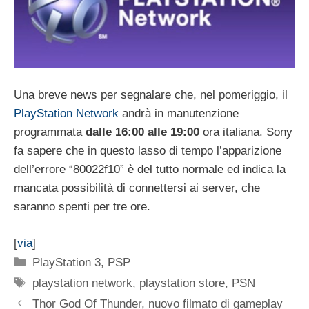
Una breve news per segnalare che, nel pomeriggio, il
PlayStation Network
andrà in manutenzione
programmata
dalle 16:00 alle 19:00
ora italiana. Sony
fa sapere che in questo lasso di tempo l’apparizione
dell’errore “80022f10” è del tutto normale ed indica la
mancata possibilità di connettersi ai server, che
saranno spenti per tre ore.
[
via
]
Categorie
PlayStation 3
,
PSP
Tag
playstation network
,
playstation store
,
PSN
Thor God Of Thunder, nuovo filmato di gameplay