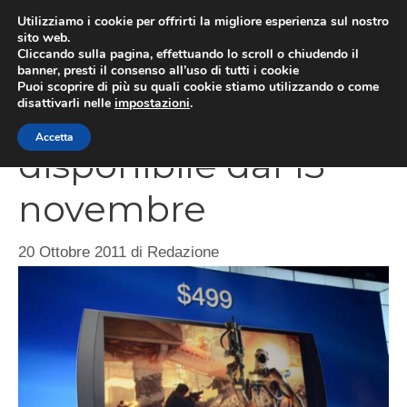
Vai
Utilizziamo i cookie per offrirti la migliore esperienza sul nostro
al
sito web.
MEN
Cliccando sulla pagina, effettuando lo scroll o chiudendo il
contenuto
banner, presti il consenso all’uso di tutti i cookie
Puoi scoprire di più su quali cookie stiamo utilizzando o come
disattivarli nelle
impostazioni
.
PlayStation 3D TV
Accetta
disponibile dal 13
novembre
20 Ottobre 2011
di
Redazione