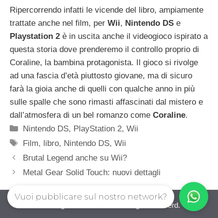
Ripercorrendo infatti le vicende del libro, ampiamente
trattate anche nel film, per
Wii
,
Nintendo DS
e
Playstation 2
è in uscita anche il videogioco ispirato a
questa storia dove prenderemo il controllo proprio di
Coraline, la bambina protagonista. Il gioco si rivolge
ad una fascia d’età piuttosto giovane, ma di sicuro
farà la gioia anche di quelli con qualche anno in più
sulle spalle che sono rimasti affascinati dal mistero e
dall’atmosfera di un bel romanzo come
Coraline
.
Categorie
Nintendo DS
,
PlayStation 2
,
Wii
Tag
Film
,
libro
,
Nintendo DS
,
Wii
Brutal Legend anche su Wii?
Metal Gear Solid Touch: nuovi dettagli
Vuoi pubblicare sul nostro network?
iovideogioco.com © 2026. All right reserverd.