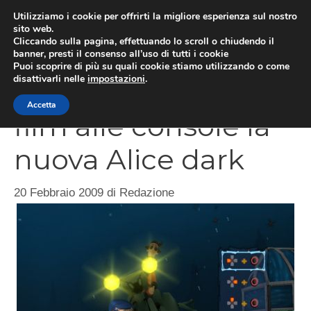
Vai
Utilizziamo i cookie per offrirti la migliore esperienza sul nostro
al
sito web.
MEN
Cliccando sulla pagina, effettuando lo scroll o chiudendo il
contenuto
banner, presti il consenso all’uso di tutti i cookie
Puoi scoprire di più su quali cookie stiamo utilizzando o come
disattivarli nelle
impostazioni
.
Coraline, dal libro al
Accetta
film alle console la
nuova Alice dark
20 Febbraio 2009
di
Redazione