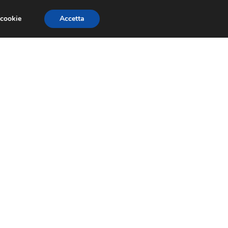
 cookie
Accetta
SIONI
TRAILER GIOCHI
TRUCCHI