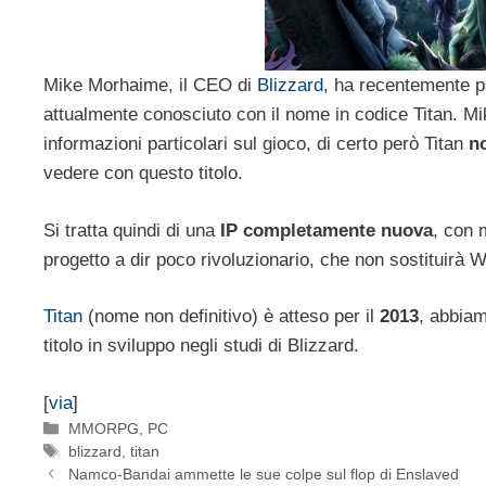
Mike Morhaime, il CEO di
Blizzard
, ha recentemente p
attualmente conosciuto con il nome in codice Titan. Mi
informazioni particolari sul gioco, di certo però Titan
n
vedere con questo titolo.
Si tratta quindi di una
IP completamente nuova
, con 
progetto a dir poco rivoluzionario, che non sostituirà
Titan
(nome non definitivo) è atteso per il
2013
, abbiam
titolo in sviluppo negli studi di Blizzard.
[
via
]
Categorie
MMORPG
,
PC
Tag
blizzard
,
titan
Namco-Bandai ammette le sue colpe sul flop di Enslaved