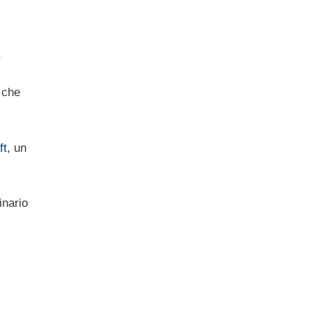
,
 che
ft
, un
inario