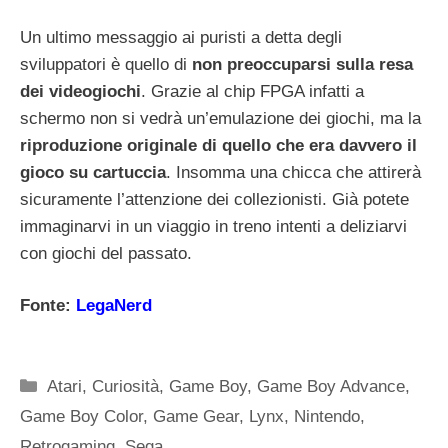
Un ultimo messaggio ai puristi a detta degli
sviluppatori è quello di
non preoccuparsi sulla resa
dei videogiochi
. Grazie al chip FPGA infatti a
schermo non si vedrà un’emulazione dei giochi, ma la
riproduzione originale di quello che era davvero il
gioco su cartuccia
. Insomma una chicca che attirerà
sicuramente l’attenzione dei collezionisti. Già potete
immaginarvi in un viaggio in treno intenti a deliziarvi
con giochi del passato.
Fonte:
LegaNerd
Categorie
Atari
,
Curiosità
,
Game Boy
,
Game Boy Advance
,
Game Boy Color
,
Game Gear
,
Lynx
,
Nintendo
,
Retrogaming
,
Sega