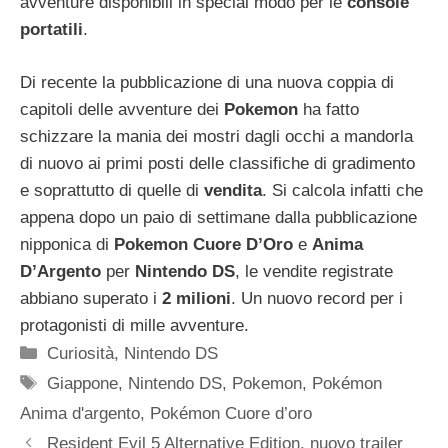
avventure disponibili in special modo per le
console
portatili
.
Di recente la pubblicazione di una nuova coppia di
capitoli delle avventure dei
Pokemon
ha fatto
schizzare la mania dei mostri dagli occhi a mandorla
di nuovo ai primi posti delle classifiche di gradimento
e soprattutto di quelle di
vendita
. Si calcola infatti che
appena dopo un paio di settimane dalla pubblicazione
nipponica di
Pokemon Cuore D’Oro
e
Anima
D’Argento
per
Nintendo DS
, le vendite registrate
abbiano superato i
2 milioni
. Un nuovo record per i
protagonisti di mille avventure.
Categorie
Curiosità
,
Nintendo DS
Tag
Giappone
,
Nintendo DS
,
Pokemon
,
Pokémon
Anima d'argento
,
Pokémon Cuore d’oro
Resident Evil 5 Alternative Edition, nuovo trailer