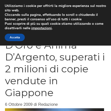
Vai
Utilizziamo i cookie per offrirti la migliore esperienza sul nostro
al
sito web.
MEN
Cliccando sulla pagina, effettuando lo scroll o chiudendo il
contenuto
banner, presti il consenso all’uso di tutti i cookie
Puoi scoprire di più su quali cookie stiamo utilizzando o come
disattivarli nelle
impostazioni
.
Pokemon Cuore
Accetta
D’Oro e Anima
D’Argento, superati i
2 milioni di copie
vendute in
Giappone
6 Ottobre 2009
di
Redazione