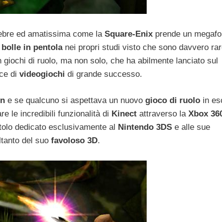
ebre ed amatissima come la
Square-Enix
prende un megafo
 bolle in pentola
nei propri studi visto che sono davvero rar
n giochi di ruolo, ma non solo, che ha abilmente lanciato sul
ice di
videogiochi
di grande successo.
in
e se qualcuno si aspettava un nuovo
gioco di ruolo
in es
e le incredibili funzionalità di
Kinect
attraverso la
Xbox 36
itolo dedicato esclusivamente al
Nintendo 3DS
e alle sue
oltanto del suo
favoloso 3D
.