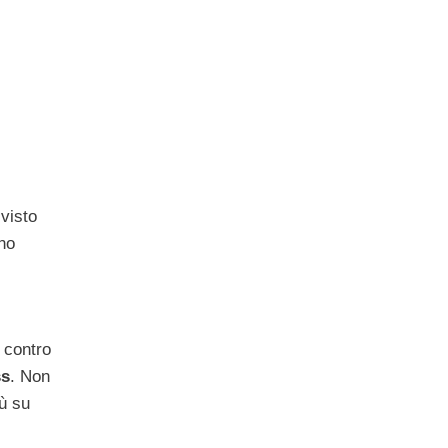
G
visto
no
i contro
ss
. Non
iù su