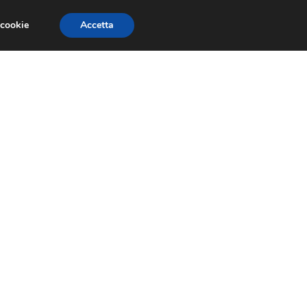
 cookie
Accetta
SIONI
TRAILER GIOCHI
TRUCCHI