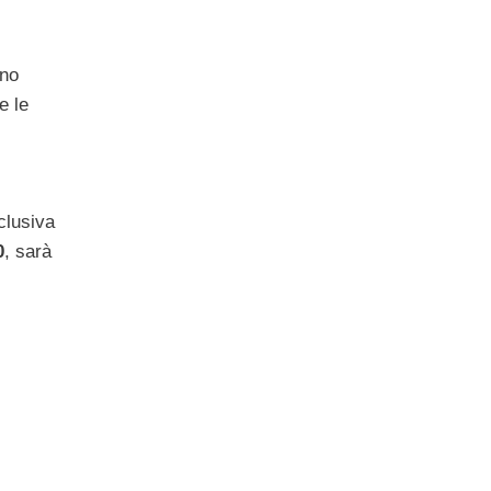
no
e le
clusiva
0
, sarà