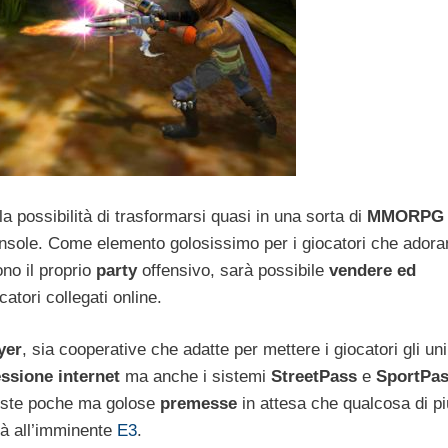
a possibilità di trasformarsi quasi in una sorta di
MMORP
nsole. Come elemento golosissimo per i giocatori che adora
no il proprio
party
offensivo, sarà possibile
vendere ed
catori collegati online.
yer
, sia cooperative che adatte per mettere i giocatori gli un
ssione internet
ma anche i sistemi
StreetPass
e
SportPa
queste poche ma golose
premesse
in attesa che qualcosa di p
ià all’imminente
E3
.