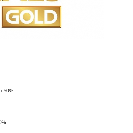
On 50%
50%