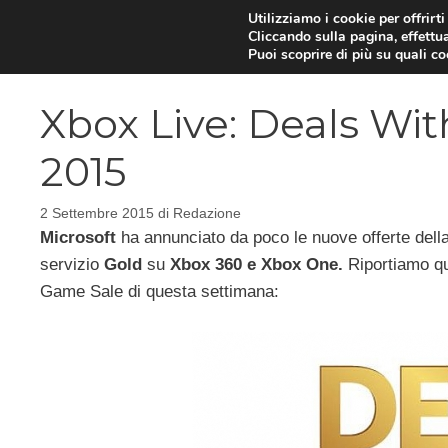
Vai
Utilizziamo i cookie per offrirt
Cliccando sulla pagina, effettua
al
Puoi scoprire di più su quali c
contenuto
Xbox Live: Deals Wit
2015
2 Settembre 2015
di
Redazione
Microsoft
ha annunciato da poco le nuove offerte della 
servizio
Gold
su
Xbox 360 e Xbox One.
Riportiamo qu
Game Sale di questa settimana: