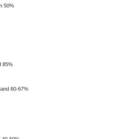
On 50%
d 85%
mand 60-67%