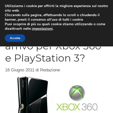
Vai
Utilizziamo i cookie per offrirti la migliore esperienza sul nostro
al
sito web.
MEN
Cliccando sulla pagina, effettuando lo scroll o chiudendo il
contenuto
banner, presti il consenso all’uso di tutti i cookie
Puoi scoprire di più su quali cookie stiamo utilizzando o come
disattivarli nelle
impostazioni
.
Taglio di prezzo in
Accetta
arrivo per Xbox 360
e PlayStation 3?
18 Giugno 2011
di
Redazione