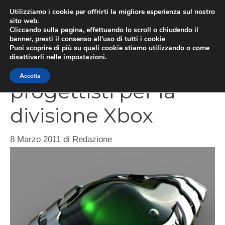
Vai
Utilizziamo i cookie per offrirti la migliore esperienza sul nostro
al
sito web.
MEN
Cliccando sulla pagina, effettuando lo scroll o chiudendo il
contenuto
banner, presti il consenso all’uso di tutti i cookie
Puoi scoprire di più su quali cookie stiamo utilizzando o come
disattivarli nelle
impostazioni
.
Microsoft assume
Accetta
progettisti per la
divisione Xbox
8 Marzo 2011
di
Redazione