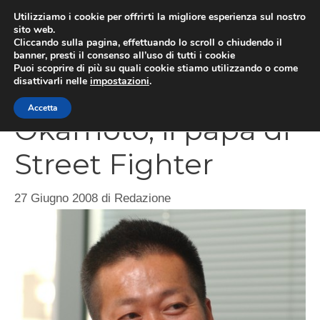
Vai
Utilizziamo i cookie per offrirti la migliore esperienza sul nostro
al
sito web.
MEN
Cliccando sulla pagina, effettuando lo scroll o chiudendo il
contenuto
banner, presti il consenso all’uso di tutti i cookie
Puoi scoprire di più su quali cookie stiamo utilizzando o come
disattivarli nelle
impostazioni
.
Biografie: Yoshiki
Accetta
Okamoto, il papà di
Street Fighter
27 Giugno 2008
di
Redazione