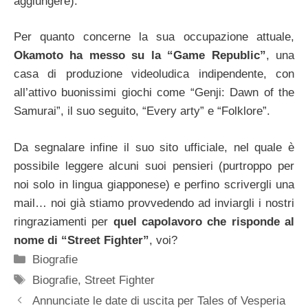
aggiungere).
Per quanto concerne la sua occupazione attuale,
Okamoto ha messo su la “Game Republic”
, una
casa di produzione videoludica indipendente, con
all’attivo buonissimi giochi come “Genji: Dawn of the
Samurai”, il suo seguito, “Every arty” e “Folklore”.
Da segnalare infine il suo sito ufficiale, nel quale è
possibile leggere alcuni suoi pensieri (purtroppo per
noi solo in lingua giapponese) e perfino scrivergli una
mail… noi già stiamo provvedendo ad inviargli i nostri
ringraziamenti per
quel capolavoro che risponde al
nome di “Street Fighter”
, voi?
Categorie
Biografie
Tag
Biografie
,
Street Fighter
Annunciate le date di uscita per Tales of Vesperia