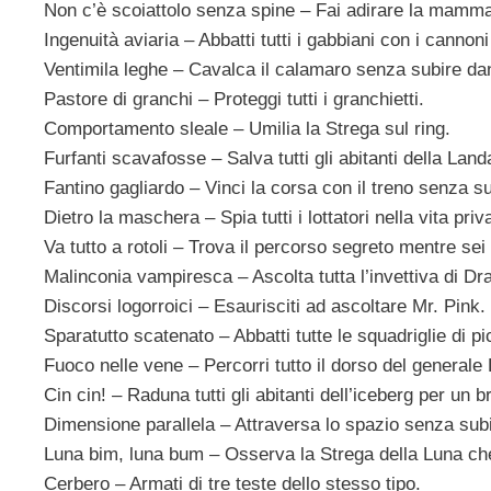
Non c’è scoiattolo senza spine – Fai adirare la mamma di
Ingenuità aviaria – Abbatti tutti i gabbiani con i cannoni
Ventimila leghe – Cavalca il calamaro senza subire da
Pastore di granchi – Proteggi tutti i granchietti.
Comportamento sleale – Umilia la Strega sul ring.
Furfanti scavafosse – Salva tutti gli abitanti della Land
Fantino gagliardo – Vinci la corsa con il treno senza su
Dietro la maschera – Spia tutti i lottatori nella vita priv
Va tutto a rotoli – Trova il percorso segreto mentre sei 
Malinconia vampiresca – Ascolta tutta l’invettiva di Dr
Discorsi logorroici – Esaurisciti ad ascoltare Mr. Pink.
Sparatutto scatenato – Abbatti tutte le squadriglie di pi
Fuoco nelle vene – Percorri tutto il dorso del general
Cin cin! – Raduna tutti gli abitanti dell’iceberg per un br
Dimensione parallela – Attraversa lo spazio senza subi
Luna bim, luna bum – Osserva la Strega della Luna che
Cerbero – Armati di tre teste dello stesso tipo.