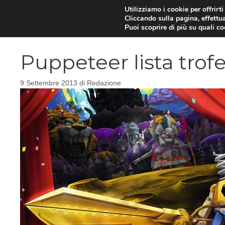
Vai
Utilizziamo i cookie per offrirt
Cliccando sulla pagina, effettua
al
Puoi scoprire di più su quali c
contenuto
Puppeteer lista trofe
9 Settembre 2013
di
Redazione