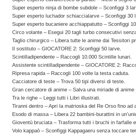
Super esperto ninja di bombe subdole – Sconfiggi 3 la
Super esperto luchador schiaccialarve – Sconfiggi 30 l
Super esperto bucaniere acchiappatutto – Sconfiggi 100
Circo volante – Esegui 20 tagli turbo consecutivi senza
Taglio chirurgico – Libera tutte le anime dai Tessitori 
Il sostituto – GIOCATORE 2: Sconfiggi 50 larve.
Scintilladipendente – Raccogli 10.000 Scintille lunari.
Assistente scintilladipendente – GIOCATORE 2: Raccogl
Ripresa rapida – Raccogli 100 volte la testa caduta.
Cacciatore di teste – Trova 50 tipi diversi di teste.
Gran cercatore di anime – Salva una miriade di anime p
Tra le righe – Leggi tutti i Libri illustrati.
Tiranni dentro – Apri la matrioska del Re Orso fino ad a
Esodo di massa – Libera 22 bambini-burattini in un’unic
Gioventù bruciata – Trasforma tutti i bruchi in farfalle e
Volo kappaò – Sconfiggi Kappagaeru senza toccare ter