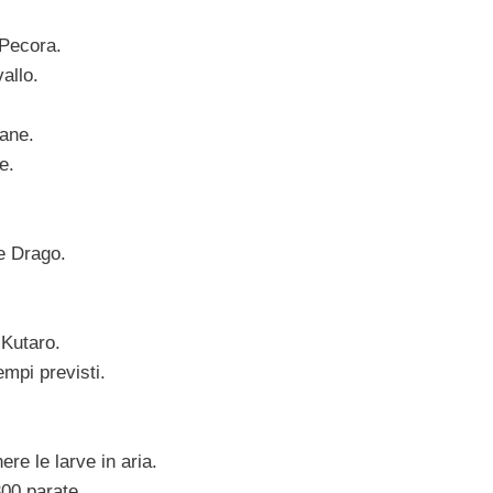
 Pecora.
allo.
Cane.
e.
le Drago.
 Kutaro.
mpi previsti.
re le larve in aria.
300 parate.