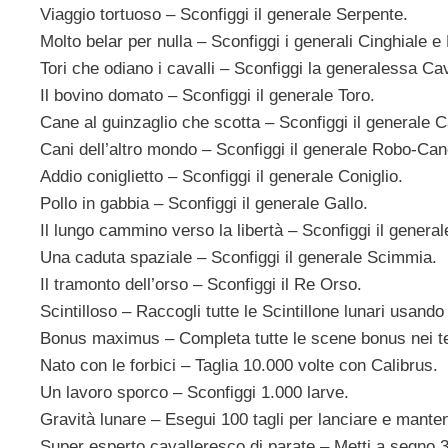
Viaggio tortuoso – Sconfiggi il generale Serpente.
Molto belar per nulla – Sconfiggi i generali Cinghiale e
Tori che odiano i cavalli – Sconfiggi la generalessa Cav
Il bovino domato – Sconfiggi il generale Toro.
Cane al guinzaglio che scotta – Sconfiggi il generale 
Cani dell’altro mondo – Sconfiggi il generale Robo-Can
Addio coniglietto – Sconfiggi il generale Coniglio.
Pollo in gabbia – Sconfiggi il generale Gallo.
Il lungo cammino verso la libertà – Sconfiggi il genera
Una caduta spaziale – Sconfiggi il generale Scimmia.
Il tramonto dell’orso – Sconfiggi il Re Orso.
Scintilloso – Raccogli tutte le Scintillone lunari usando
Bonus maximus – Completa tutte le scene bonus nei te
Nato con le forbici – Taglia 10.000 volte con Calibrus.
Un lavoro sporco – Sconfiggi 1.000 larve.
Gravità lunare – Esegui 100 tagli per lanciare e mantene
Super esperto cavalleresco di parate – Metti a segno 