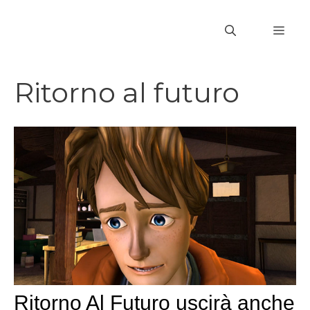
Vai
al
MEN
contenuto
Ritorno al futuro
Ritorno Al Futuro uscirà anche