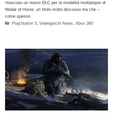
rilasciato un nuovo DLC per la modalità multiplayer di
Medal of Honor, un titolo molto discusso ma che –
come spesso
Categorie
PlayStation 3
,
Videogiochi News
,
Xbox 360