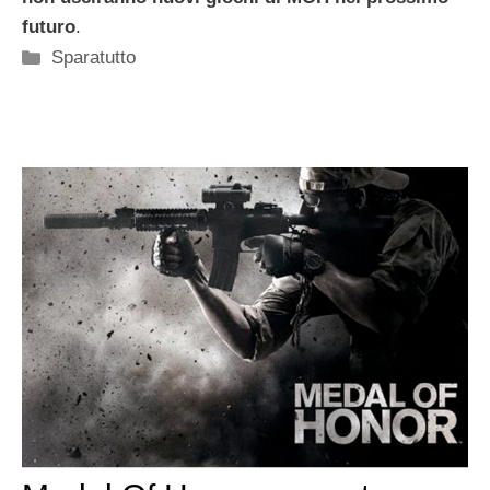
futuro
.
Categorie
Sparatutto