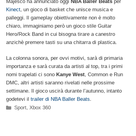
Majesco ha annunciato oggi
NBA Baller Beats
per
Kinect
, un gioco di basket che unisce musica e
palleggi. Il gameplay obiettivamente non è molto
chiaro, immaginiamo però un gioco stile Guitar
Hero/Rock Band in cui bisogna tirare a canestro
anzichè premere tasti su una chitarra di plastica.
La colonna sonora, per ovvi motivi, sarà di primaria
importanza e sarà curata da artisti al top, tra i primi
nomi trapelati ci sono
Kanye West
, Common e Run
DMC, altri artisti saranno rivelati nelle prossime
settimane. Il gioco uscirà durante l’autunno, intanto
godetevi il
trailer di NBA Baller Beats
.
Categorie
Sport
,
Xbox 360