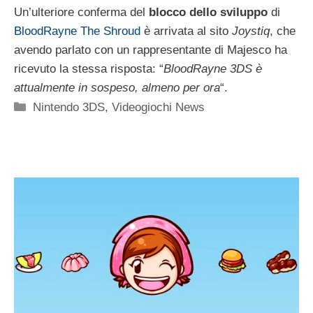
Un’ulteriore conferma del
blocco dello sviluppo
di
BloodRayne The Shroud
è arrivata al sito
Joystiq
, che
avendo parlato con un rappresentante di Majesco ha
ricevuto la stessa risposta: “
BloodRayne 3DS è
attualmente in sospeso, almeno per ora
“.
Categorie
Nintendo 3DS
,
Videogiochi News