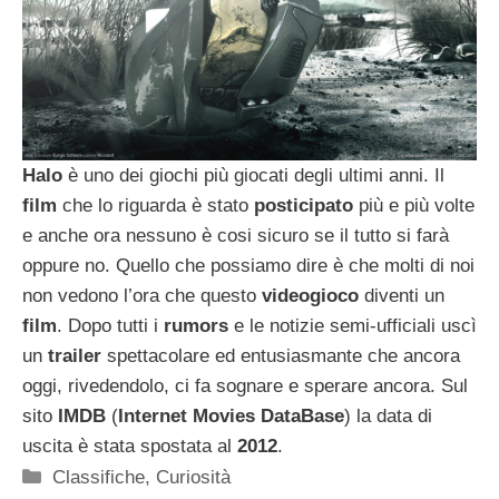
Halo
è uno dei giochi più giocati degli ultimi anni. Il
film
che lo riguarda è stato
posticipato
più e più volte
e anche ora nessuno è cosi sicuro se il tutto si farà
oppure no. Quello che possiamo dire è che molti di noi
non vedono l’ora che questo
videogioco
diventi un
film
. Dopo tutti i
rumors
e le notizie semi-ufficiali uscì
un
trailer
spettacolare ed entusiasmante che ancora
oggi, rivedendolo, ci fa sognare e sperare ancora. Sul
sito
IMDB
(
Internet Movies DataBase
) la data di
uscita è stata spostata al
2012
.
Categorie
Classifiche
,
Curiosità