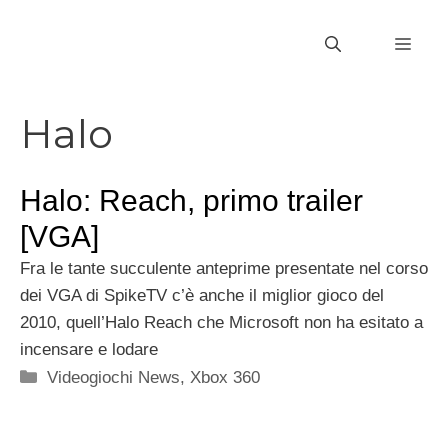
Vai
al
MEN
contenuto
Halo
Halo: Reach, primo trailer
[VGA]
Fra le tante succulente anteprime presentate nel corso
dei VGA di SpikeTV c’è anche il miglior gioco del
2010, quell’Halo Reach che Microsoft non ha esitato a
incensare e lodare
Categorie
Videogiochi News
,
Xbox 360