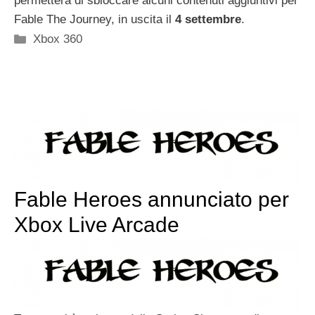
permetterà di sbloccare alcuni contenuti aggiuntivi per
Fable The Journey, in uscita il
4 settembre
.
Categorie
Xbox 360
Fable Heroes annunciato per
Xbox Live Arcade