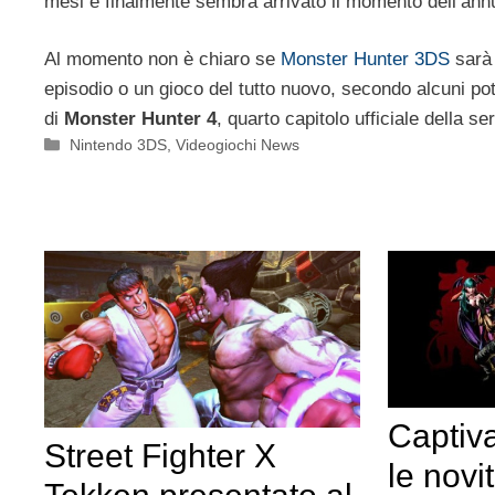
mesi e finalmente sembra arrivato il momento dell’annu
Al momento non è chiaro se
Monster Hunter 3DS
sarà 
episodio o un gioco del tutto nuovo, secondo alcuni potr
di
Monster Hunter 4
, quarto capitolo ufficiale della ser
Categorie
Nintendo 3DS
,
Videogiochi News
Captiva
Street Fighter X
le nov