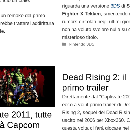
ncio ufficiale.
riguarda una versione
3DS
di
S
Fighter X Tekken
, smentendo c
un remake del primo
rumors circolati negli ultimi gio
ebbe trattarsi addirittura
non ha voluto svelare nulla su 
ie.
misterioso titolo.
Categorie
Nintendo 3DS
Dead Rising 2: il
primo trailer
Direttamente dal “Captivate 20
ecco a voi il primo trailer di De
Rising 2, sequel del Dead Risi
te 2011, tutte
uscito nel 2006 per Xbox360.
ità Capcom
questa volta ci farà giocare nei