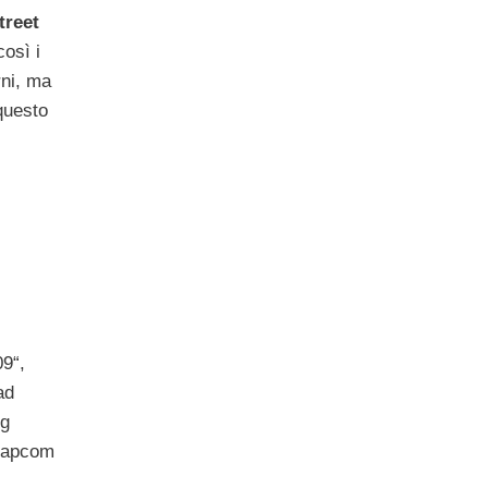
treet
osì i
rni, ma
questo
09“,
ad
ng
 Capcom