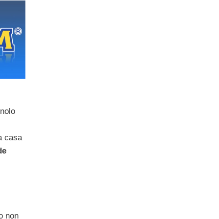
gnolo
a casa
de
o non