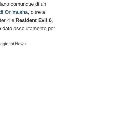
arlano comunque di un
 di Onimusha
, oltre a
ter 4 e
Resident Evil 6
,
o dato assolutamente per
eogiochi News