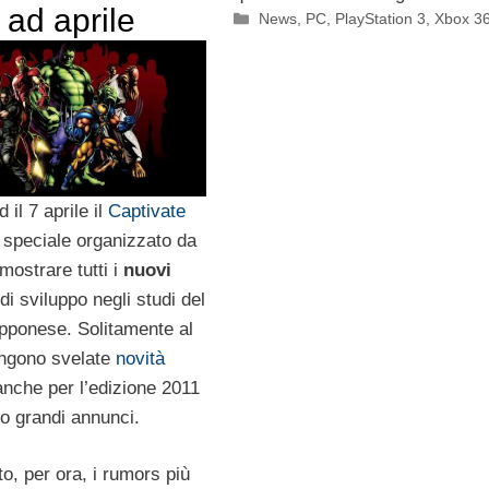
 ad aprile
Categorie
News
,
PC
,
PlayStation 3
,
Xbox 3
d il 7 aprile il
Captivate
 speciale organizzato da
ostrare tutti i
nuovi
di sviluppo negli studi del
apponese. Solitamente al
engono svelate
novità
anche per l’edizione 2011
no grandi annunci.
to, per ora, i rumors più