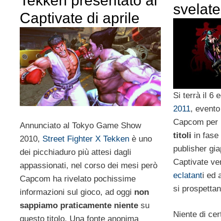
Tekken presentato al
svelate
Captivate di aprile
Si terrà il 6 e
2011
, evento
Capcom per m
Annunciato al Tokyo Game Show
titoli
in fase 
2010,
Street Fighter X Tekken
è uno
publisher gi
dei picchiaduro più attesi dagli
Captivate v
appassionati, nel corso dei mesi però
eclatant
i ed 
Capcom ha rivelato pochissime
si prospetta
informazioni sul gioco, ad oggi
non
sappiamo praticamente niente
su
Niente di cer
questo titolo. Una fonte anonima