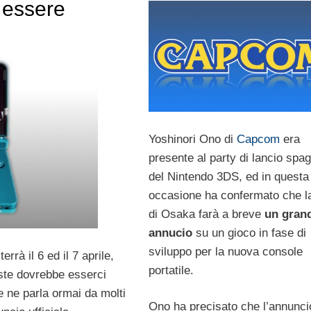
 essere
Yoshinori Ono di
Capcom
era
presente al party di lancio spa
del Nintendo 3DS, ed in questa
occasione ha confermato che l
di Osaka farà a breve
un gran
annucio
su un gioco in fase di
sviluppo per la nuova console
errà il 6 ed il 7 aprile,
portatile.
ste dovrebbe esserci
e ne parla ormai da molti
Ono ha precisato che l’annunci