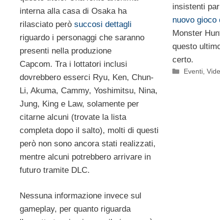
insistenti p
interna alla casa di Osaka ha
nuovo gioco
rilasciato però
succosi dettagli
Monster Hun
riguardo i personaggi che saranno
questo ultim
presenti nella produzione
certo.
Capcom. Tra i lottatori inclusi
Categorie
Eventi
,
Vid
dovrebbero esserci Ryu, Ken, Chun-
Li, Akuma, Cammy, Yoshimitsu, Nina,
Jung, King e Law, solamente per
citarne alcuni (trovate la lista
completa dopo il salto), molti di questi
però non sono ancora stati realizzati,
mentre alcuni potrebbero arrivare in
futuro tramite DLC.
Nessuna informazione invece sul
gameplay, per quanto riguarda