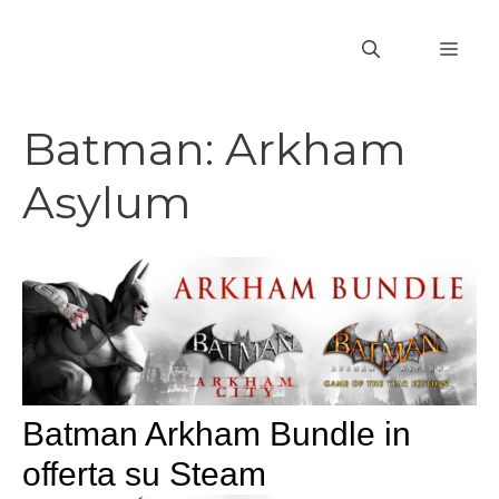
Vai
al
MEN
contenuto
Batman: Arkham
Asylum
Batman Arkham Bundle in
offerta su Steam