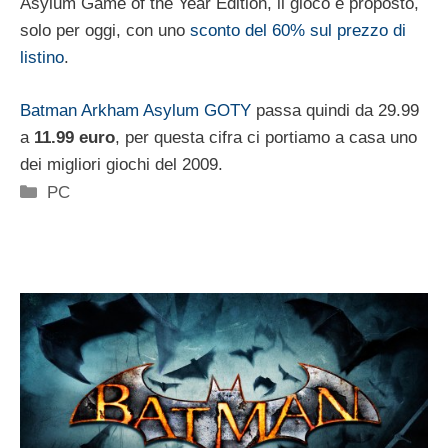
Asylum Game of the Year Edition, il gioco è proposto,
solo per oggi, con uno
sconto del 60% sul prezzo di
listino
.
Batman Arkham Asylum GOTY
passa quindi da 29.99
a
11.99 euro
, per questa cifra ci portiamo a casa uno
dei migliori giochi del 2009.
Categorie
PC