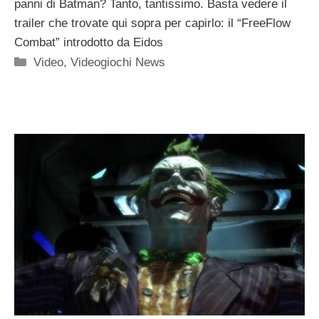
panni di Batman? Tanto, tantissimo. Basta vedere il
trailer che trovate qui sopra per capirlo: il “FreeFlow
Combat” introdotto da Eidos
Categorie
Video
,
Videogiochi News