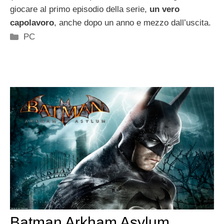
giocare al primo episodio della serie,
un vero
capolavoro
, anche dopo un anno e mezzo dall’uscita.
Categorie
PC
Batman Arkham Asylum