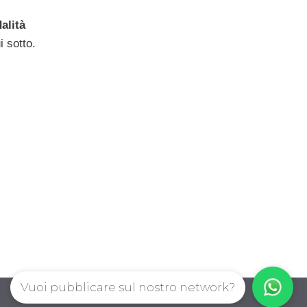
alità
i sotto.
Vuoi pubblicare sul nostro network?