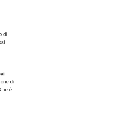
o di
osì
vi
ione di
S
ne è