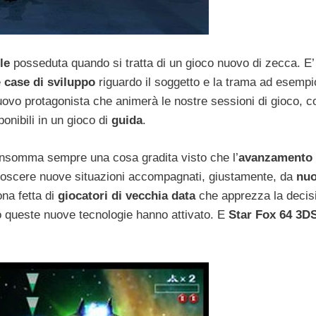
le
posseduta quando si tratta di un gioco nuovo di zecca. E’
e
case di sviluppo
riguardo il soggetto e la trama ad esempi
uovo protagonista che animerà le nostre sessioni di gioco, c
ponibili in un gioco di
guida
.
insomma sempre una cosa gradita visto che l’
avanzamento
conoscere nuove situazioni accompagnati, giustamente, da
nuo
ona fetta di
giocatori di vecchia data
che apprezza la decis
o queste nuove tecnologie hanno attivato. E
Star Fox 64 3D