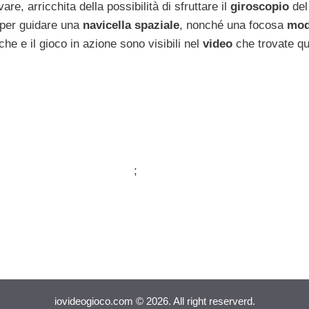
e, arricchita della possibilità di sfruttare il
giroscopio
del
o per guidare una
navicella spaziale
, nonché una focosa
mod
iche e il gioco in azione sono visibili nel
video
che trovate qu
;
iovideogioco.com © 2026. All right reserverd.