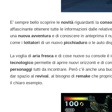
E’ sempre bello scoprire le
novità
riguardanti la
conso
affascinante ottenere tutte le informazioni dalle relativ
una
nuova avventura
e di conoscere in anteprima il n
come i
lottatori
di un nuovo
picchiaduro
o le auto dis
La voglia di
aria fresca
e di cose nuove su console è 
tecnologico
permette di aprire nuovi orizzonti e di 
personaggi
tutti da incontrare. Però c’è anche una bu
dar spazio al
revival
, al bisogno di
remake
che propri
il chiaro esempio.