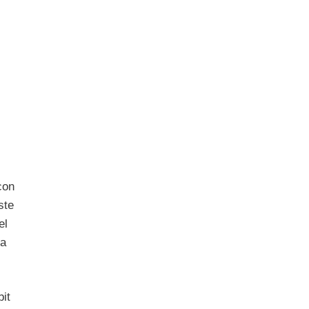
con
ste
el
la
bit