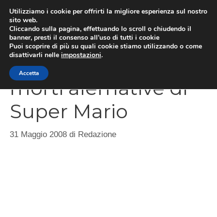
Vai
Utilizziamo i cookie per offrirti la migliore esperienza sul nostro
al
sito web.
MEN
Cliccando sulla pagina, effettuando lo scroll o chiudendo il
contenuto
banner, presti il consenso all’uso di tutti i cookie
Puoi scoprire di più su quali cookie stiamo utilizzando o come
disattivarli nelle
impostazioni
.
Video curiosi: le
Accetta
morti alernative di
Super Mario
31 Maggio 2008
di
Redazione