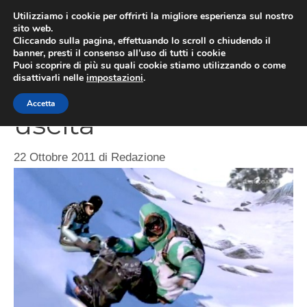
Vai
Utilizziamo i cookie per offrirti la migliore esperienza sul nostro
al
sito web.
MEN
Cliccando sulla pagina, effettuando lo scroll o chiudendo il
contenuto
banner, presti il consenso all’uso di tutti i cookie
Puoi scoprire di più su quali cookie stiamo utilizzando o come
disattivarli nelle
impostazioni
.
SSX ha una data di
Accetta
uscita
22 Ottobre 2011
di
Redazione