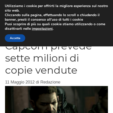
Vai
Utilizziamo i cookie per offrirti la migliore esperienza sul nostro
al
sito web.
MEN
Cliccando sulla pagina, effettuando lo scroll o chiudendo il
contenuto
banner, presti il consenso all’uso di tutti i cookie
Puoi scoprire di più su quali cookie stiamo utilizzando o come
disattivarli nelle
impostazioni
.
Resident Evil 6,
Accetta
Capcom prevede
sette milioni di
copie vendute
11 Maggio 2012
di
Redazione