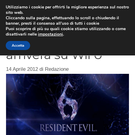
Vai
Utilizziamo i cookie per offrirti la migliore esperienza sul nostro
al
sito web.
MEN
Cliccando sulla pagina, effettuando lo scroll o chiudendo il
contenuto
banner, presti il consenso all’uso di tutti i cookie
Puoi scoprire di più su quali cookie stiamo utilizzando o come
disattivarli nelle
impostazioni
.
Resident Evil 6 non
Accetta
arriverà su Wii U
14 Aprile 2012
di
Redazione