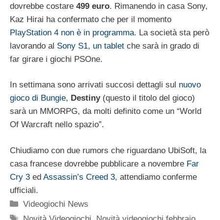
dovrebbe costare
499 euro
. Rimanendo in casa Sony,
Kaz Hirai ha confermato che per il momento
PlayStation 4 non è in programma
. La società sta però
lavorando al
Sony S1, un tablet
che sarà in grado di
far girare i giochi PSOne.
In settimana sono arrivati succosi dettagli sul
nuovo
gioco di Bungie
,
Destiny
(questo il titolo del gioco)
sarà un MMORPG, da molti definito come un “World
Of Warcraft nello spazio”.
Chiudiamo con due rumors che riguardano UbiSoft, la
casa francese dovrebbe pubblicare a novembre
Far
Cry 3
ed
Assassin’s Creed 3
, attendiamo conferme
ufficiali.
Categorie
Videogiochi News
Tag
Novità Videogiochi
,
Novità videogiochi febbraio