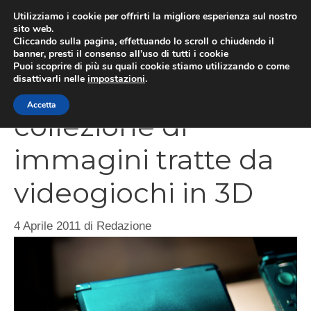
Vai
Utilizziamo i cookie per offrirti la migliore esperienza sul nostro
al
sito web.
MEN
Cliccando sulla pagina, effettuando lo scroll o chiudendo il
contenuto
banner, presti il consenso all’uso di tutti i cookie
Puoi scoprire di più su quali cookie stiamo utilizzando o come
disattivarli nelle
impostazioni
.
Nintendo 3DS, una
Accetta
collezione di
immagini tratte da
videogiochi in 3D
4 Aprile 2011
di
Redazione