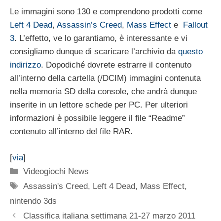
Le immagini sono 130 e comprendono prodotti come
Left 4 Dead
,
Assassin’s Creed
,
Mass Effect
e
Fallout
3
. L’effetto, ve lo garantiamo, è interessante e vi
consigliamo dunque di scaricare l’archivio da
questo
indirizzo
. Dopodiché dovrete estrarre il contenuto
all’interno della cartella (/DCIM) immagini contenuta
nella memoria SD della console, che andrà dunque
inserite in un lettore schede per PC. Per ulteriori
informazioni è possibile leggere il file “Readme”
contenuto all’interno del file RAR.
[
via
]
Categorie
Videogiochi News
Tag
Assassin's Creed
,
Left 4 Dead
,
Mass Effect
,
nintendo 3ds
Classifica italiana settimana 21-27 marzo 2011