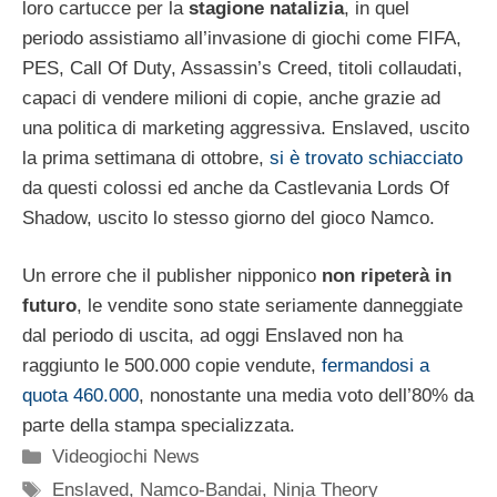
loro cartucce per la
stagione natalizia
, in quel
periodo assistiamo all’invasione di giochi come FIFA,
PES, Call Of Duty, Assassin’s Creed, titoli collaudati,
capaci di vendere milioni di copie, anche grazie ad
una politica di marketing aggressiva. Enslaved, uscito
la prima settimana di ottobre,
si è trovato schiacciato
da questi colossi ed anche da Castlevania Lords Of
Shadow, uscito lo stesso giorno del gioco Namco.
Un errore che il publisher nipponico
non ripeterà in
futuro
, le vendite sono state seriamente danneggiate
dal periodo di uscita, ad oggi Enslaved non ha
raggiunto le 500.000 copie vendute,
fermandosi a
quota 460.000
, nonostante una media voto dell’80% da
parte della stampa specializzata.
Categorie
Videogiochi News
Tag
Enslaved
,
Namco-Bandai
,
Ninja Theory