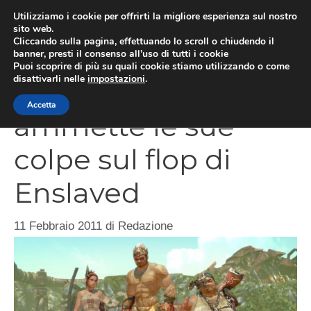
Vai
Utilizziamo i cookie per offrirti la migliore esperienza sul nostro
al
sito web.
MEN
Cliccando sulla pagina, effettuando lo scroll o chiudendo il
contenuto
banner, presti il consenso all’uso di tutti i cookie
Puoi scoprire di più su quali cookie stiamo utilizzando o come
disattivarli nelle
impostazioni
.
Namco-Bandai
Accetta
ammette le sue
colpe sul flop di
Enslaved
11 Febbraio 2011
di
Redazione