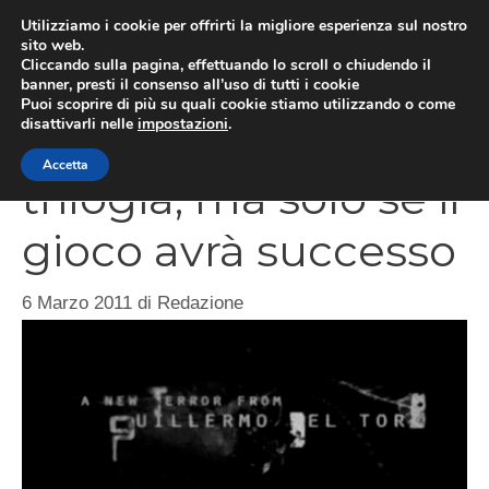
Vai
Utilizziamo i cookie per offrirti la migliore esperienza sul nostro
al
sito web.
MEN
Cliccando sulla pagina, effettuando lo scroll o chiudendo il
contenuto
banner, presti il consenso all’uso di tutti i cookie
Puoi scoprire di più su quali cookie stiamo utilizzando o come
disattivarli nelle
impostazioni
.
inSane sarà una
Accetta
trilogia, ma solo se il
gioco avrà successo
6 Marzo 2011
di
Redazione