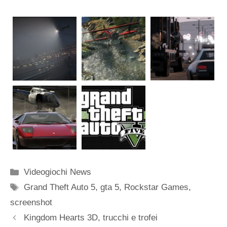
Categorie
Videogiochi News
Tag
Grand Theft Auto 5
,
gta 5
,
Rockstar Games
,
screenshot
Kingdom Hearts 3D, trucchi e trofei