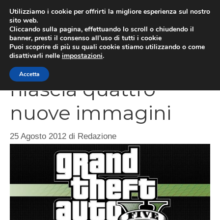
Vai
Utilizziamo i cookie per offrirti la migliore esperienza sul nostro
al
sito web.
MEN
Cliccando sulla pagina, effettuando lo scroll o chiudendo il
contenuto
banner, presti il consenso all’uso di tutti i cookie
Puoi scoprire di più su quali cookie stiamo utilizzando o come
disattivarli nelle
impostazioni
.
GTA 5, Rockstar
Accetta
rilascia quattro
nuove immagini
25 Agosto 2012
di
Redazione