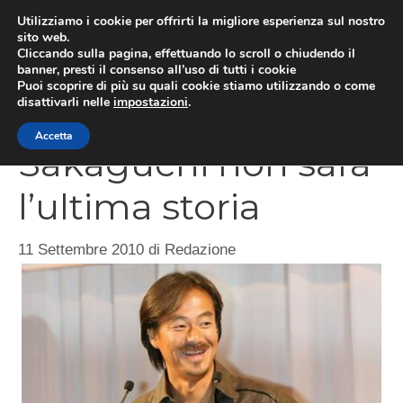
Vai
Utilizziamo i cookie per offrirti la migliore esperienza sul nostro
al
sito web.
MEN
Cliccando sulla pagina, effettuando lo scroll o chiudendo il
contenuto
banner, presti il consenso all’uso di tutti i cookie
Puoi scoprire di più su quali cookie stiamo utilizzando o come
disattivarli nelle
impostazioni
.
The Last Story, per
Accetta
Sakaguchi non sarà
l’ultima storia
11 Settembre 2010
di
Redazione