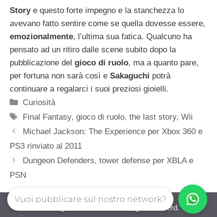
Story
e questo forte impegno e la stanchezza lo
avevano fatto sentire come se quella dovesse essere,
emozionalmente
, l’ultima sua fatica. Qualcuno ha
pensato ad un ritiro dalle scene subito dopo la
pubblicazione del
gioco di ruolo
, ma a quanto pare,
per fortuna non sarà così e
Sakaguchi
potrà
continuare a regalarci i suoi preziosi gioielli.
Categorie
Curiosità
Tag
Final Fantasy
,
gioco di ruolo
,
the last story
,
Wii
Michael Jackson: The Experience per Xbox 360 e
PS3 rinviato al 2011
Dungeon Defenders, tower defense per XBLA e
PSN
Vuoi pubblicare sul nostro network?
iovideogioco.com © 2026. All right reserverd.