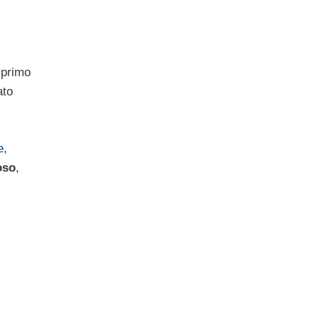
l primo
ato
e
,
oso
,