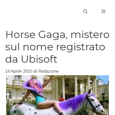
Vai
al
MEN
contenuto
Horse Gaga, mistero
sul nome registrato
da Ubisoft
14 Aprile 2010
di
Redazione