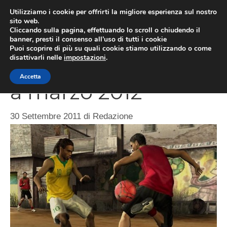
Vai
Utilizziamo i cookie per offrirti la migliore esperienza sul nostro
al
sito web.
MEN
Cliccando sulla pagina, effettuando lo scroll o chiudendo il
contenuto
banner, presti il consenso all’uso di tutti i cookie
Puoi scoprire di più su quali cookie stiamo utilizzando o come
disattivarli nelle
impostazioni
.
FIFA Street 4 uscirà
Accetta
a marzo 2012
30 Settembre 2011
di
Redazione