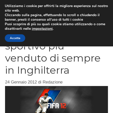
Vai
Utilizziamo i cookie per offrirti la migliore esperienza sul nostro
al
sito web.
MEN
Cliccando sulla pagina, effettuando lo scroll o chiudendo il
contenuto
banner, presti il consenso all’uso di tutti i cookie
Puoi scoprire di più su quali cookie stiamo utilizzando o come
disattivarli nelle
impostazioni
.
FIFA 12 è il gioco
Accetta
sportivo più
venduto di sempre
in Inghilterra
24 Gennaio 2012
di
Redazione