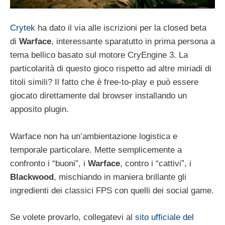
Crytek
ha dato il via alle iscrizioni per la closed beta
di
Warface
, interessante sparatutto in prima persona a
tema bellico basato sul motore CryEngine 3. La
particolarità di questo gioco rispetto ad altre miriadi di
titoli simili? Il fatto che è free-to-play e può essere
giocato direttamente dal browser installando un
apposito plugin.
Warface non ha un’ambientazione logistica e
temporale particolare. Mette semplicemente a
confronto i “buoni”, i
Warface
, contro i “cattivi”, i
Blackwood
, mischiando in maniera brillante gli
ingredienti dei classici FPS con quelli dei social game.
Se volete provarlo, collegatevi al
sito ufficiale del