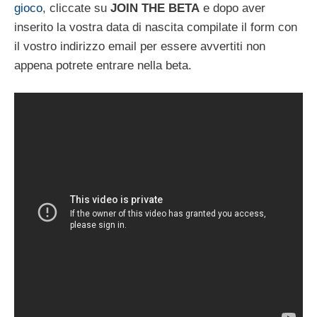
gioco
, cliccate su
JOIN THE BETA
e dopo aver
inserito la vostra data di nascita compilate il form con
il vostro indirizzo email per essere avvertiti non
appena potrete entrare nella beta.