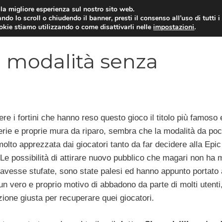
i la migliore esperienza sul nostro sito web.
ndo lo scroll o chiudendo il banner, presti il consenso all’uso di tutti i
VIDEOGIOCHI NEWS
RECEN
ookie stiamo utilizzando o come disattivarli nelle
impostazioni
.
a modalità senza
ere i fortini che hanno reso questo gioco il titolo più famoso 
 verie e proprie mura da riparo, sembra che la modalità da po
molto apprezzata dai giocatori tanto da far decidere alla Epic
e possibilità di attirare nuovo pubblico che magari non ha 
e avesse stufate, sono state palesi ed hanno appunto portato 
un vero e proprio motivo di abbadono da parte di molti utent
ione giusta per recuperare quei giocatori.