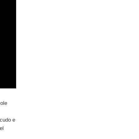
sole
scudo e
el