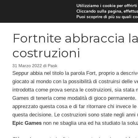
Vai
Utilizziamo i cookie per offrirt
Cliccando sulla pagina, effettua
al
Puoi scoprire di più su quali c
contenuto
Fortnite abbraccia l
costruzioni
31 Marzo 2022
di
Pask
Seppur abbia nel titolo la parola Fort, proprio a descriv
giocato al mondo con la possibilità di costruirsi delle
introdotta come prova senza le costruizioni, sia stata 
Games di tenerla come modalità di gioco permanente. L
apprezzato questa cosa e di far ritornare chi invece l
questa decisione. Le costruzioni sono state negli anni 
Epic Games
non ne sbaglia una ed ha studiato la soluz