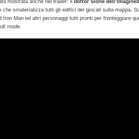
ta mostrata anche nel trailer: il
dottor Slone dell’Imagine
 che smaterializza tutti gli edifici dei giocati sulla mappa. S
 Iron Man ed altri personaggi tutti pronti per fronteggiare qu
ault mode.