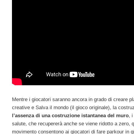
Mentre i giocatori saranno ancora in grado di creare pla
creative e Salva il mondo (il gioco originale), la costruz
l’assenza di una costruzione istantanea del muro
, 
salute, che recupererà anche se viene ridotto a zero, qu
movimento consentono ai giocatori di fare parkour in gi