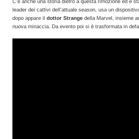
C’è anche una storia dietro a questa rimozione ed è sta
leader dei cattivi dell’attuale season, usa un dispositivo
dopo appare il
dottor Strange
della Marvel, insieme ad
nuova minaccia. Da evento poi si è trasformata in def