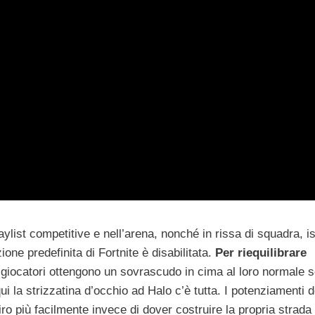
ylist competitive e nell’arena, nonché in rissa di squadra, i
ione predefinita di Fortnite è disabilitata.
Per riequilibrare
i giocatori ottengono un sovrascudo in cima al loro normale 
i la strizzatina d’occhio ad Halo c’è tutta. I potenziamenti d
ro più facilmente invece di dover costruire la propria strada