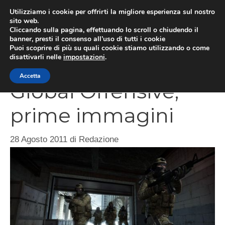
Vai
Utilizziamo i cookie per offrirti la migliore esperienza sul nostro
al
sito web.
MEN
Cliccando sulla pagina, effettuando lo scroll o chiudendo il
contenuto
banner, presti il consenso all’uso di tutti i cookie
Puoi scoprire di più su quali cookie stiamo utilizzando o come
disattivarli nelle
impostazioni
.
Counter-Strike
Accetta
Global Offensive,
prime immagini
28 Agosto 2011
di
Redazione