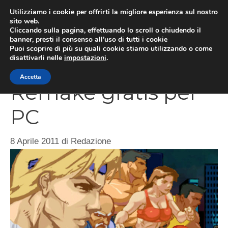
Vai
Utilizziamo i cookie per offrirti la migliore esperienza sul nostro
al
sito web.
MEN
Cliccando sulla pagina, effettuando lo scroll o chiudendo il
contenuto
banner, presti il consenso all’uso di tutti i cookie
Puoi scoprire di più su quali cookie stiamo utilizzando o come
disattivarli nelle
impostazioni
.
Streets Of Rage
Accetta
Remake gratis per
PC
8 Aprile 2011
di
Redazione