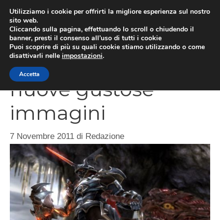
Vai
Utilizziamo i cookie per offrirti la migliore esperienza sul nostro
al
sito web.
MEN
Cliccando sulla pagina, effettuando lo scroll o chiudendo il
contenuto
banner, presti il consenso all’uso di tutti i cookie
Puoi scoprire di più su quali cookie stiamo utilizzando o come
disattivarli nelle
impostazioni
.
Soul Calibur 5,
Accetta
nuove gustose
immagini
7 Novembre 2011
di
Redazione