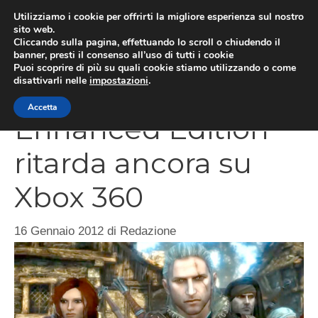
Vai
Utilizziamo i cookie per offrirti la migliore esperienza sul nostro
al
sito web.
MEN
Cliccando sulla pagina, effettuando lo scroll o chiudendo il
contenuto
banner, presti il consenso all’uso di tutti i cookie
Puoi scoprire di più su quali cookie stiamo utilizzando o come
disattivarli nelle
impostazioni
.
The Witcher 2
Accetta
Enhanced Edition
ritarda ancora su
Xbox 360
16 Gennaio 2012
di
Redazione