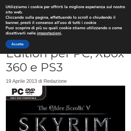
Vai
Utilizziamo i cookie per offrirti la migliore esperienza sul nostro
al
sito web.
MEN
Cliccando sulla pagina, effettuando lo scroll o chiudendo il
contenuto
banner, presti il consenso all’uso di tutti i cookie
Puoi scoprire di più su quali cookie stiamo utilizzando o come
disattivarli nelle
impostazioni
.
Skyrim Legendary
Accetta
Edition per PC, Xbox
360 e PS3
19 Aprile 2013
di
Redazione