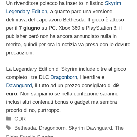
Un rivenditore polacco ha inserito in listino
Skyrim
Legendary Edition
, a quanto pare una versione
definitiva del capolavoro Bethesda. Il gioco è atteso
per il
7 giugno
su PC, Xbox 360 e PlayStation 3, il
publisher però non ha ancora annunciato nulla in
merito, quindi per ora la notizia va presa con le dovute
precauzioni.
La Legendary Edition di Skyrim include oltre al gioco
completo i tre DLC
Dragonborn
, Heartfire e
Dawnguard
, il tutto ad un prezzo consigliato di
49
euro
. Non sappiamo se nella confezione saranno
inclusi altri contenuti bonus o gadget ma sembra
proprio di no, purtroppo.
Categorie
GDR
Tag
Bethesda
,
Dragonborn
,
Skyrim Dawnguard
,
The