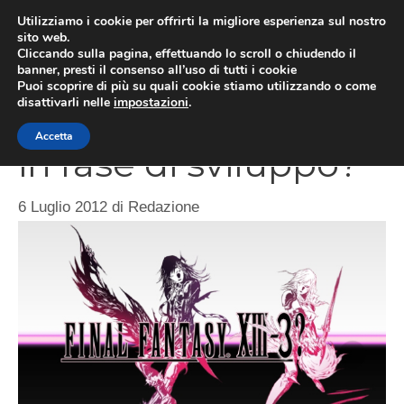
Vai
Utilizziamo i cookie per offrirti la migliore esperienza sul nostro
al
sito web.
MEN
Cliccando sulla pagina, effettuando lo scroll o chiudendo il
contenuto
banner, presti il consenso all’uso di tutti i cookie
Puoi scoprire di più su quali cookie stiamo utilizzando o come
disattivarli nelle
impostazioni
.
Final Fantasy XIII-3
Accetta
in fase di sviluppo?
6 Luglio 2012
di
Redazione