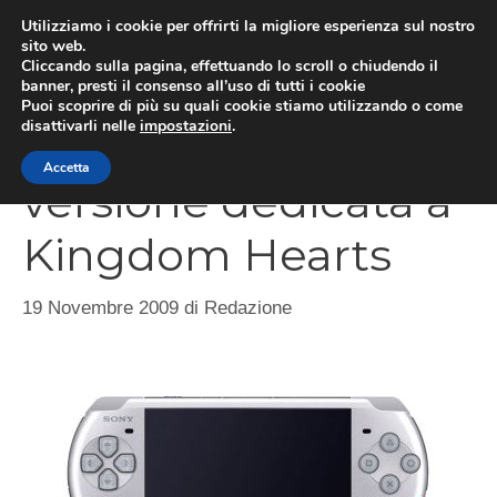
Vai
Utilizziamo i cookie per offrirti la migliore esperienza sul nostro
al
sito web.
MEN
Cliccando sulla pagina, effettuando lo scroll o chiudendo il
contenuto
banner, presti il consenso all’uso di tutti i cookie
Puoi scoprire di più su quali cookie stiamo utilizzando o come
disattivarli nelle
impostazioni
.
PSP, in arrivo una
Accetta
versione dedicata a
Kingdom Hearts
19 Novembre 2009
di
Redazione