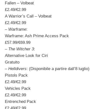
Fallen – Volbeat
£2.49/€2.99
A Warrior’s Call – Volbeat
£2.49/€2.99
–
Warframe
:
Warframe: Ash Prime Access Pack
£57.99/€69.99
–
The Witcher 3
:
Alternative Look for Ciri
Gratuito
–
Helldivers
: (Disponibile a partire dall’8 luglio)
Pistols Pack
£2.49/€2.99
Vehicles Pack
£2.49/€2.99
Entrenched Pack
£2.49/€2.99