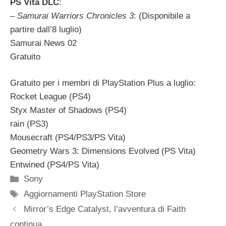
PS Vita DLC
:
–
Samurai Warriors Chronicles 3
: (Disponibile a
partire dall’8 luglio)
Samurai News 02
Gratuito
Gratuito per i membri di PlayStation Plus a luglio:
Rocket League (PS4)
Styx Master of Shadows (PS4)
rain (PS3)
Mousecraft (PS4/PS3/PS Vita)
Geometry Wars 3: Dimensions Evolved (PS Vita)
Entwined (PS4/PS Vita)
Categorie
Sony
Tag
Aggiornamenti PlayStation Store
Mirror’s Edge Catalyst, l’avventura di Faith
continua