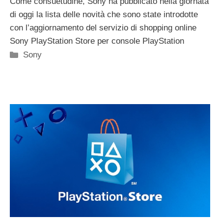
Come consuetudine, Sony ha pubblicato nella giornata
di oggi la lista delle novità che sono state introdotte
con l’aggiornamento del servizio di shopping online
Sony PlayStation Store per console PlayStation
Categorie
Sony