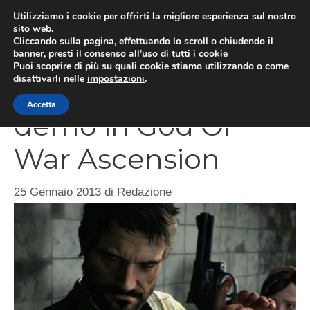
Vai
Utilizziamo i cookie per offrirti la migliore esperienza sul nostro
al
sito web.
MEN
Cliccando sulla pagina, effettuando lo scroll o chiudendo il
contenuto
banner, presti il consenso all’uso di tutti i cookie
Puoi scoprire di più su quali cookie stiamo utilizzando o come
disattivarli nelle
impostazioni
.
The Last of Us,
Accetta
demo in God Of
War Ascension
25 Gennaio 2013
di
Redazione