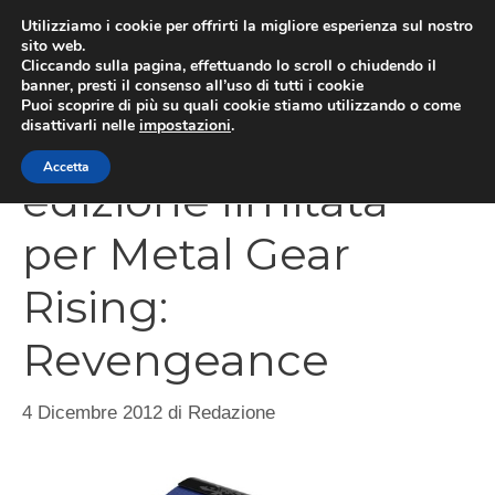
Vai
Utilizziamo i cookie per offrirti la migliore esperienza sul nostro
al
sito web.
MEN
Cliccando sulla pagina, effettuando lo scroll o chiudendo il
contenuto
banner, presti il consenso all’uso di tutti i cookie
Puoi scoprire di più su quali cookie stiamo utilizzando o come
disattivarli nelle
impostazioni
.
PlayStation 3 in
Accetta
edizione limitata
per Metal Gear
Rising:
Revengeance
4 Dicembre 2012
di
Redazione