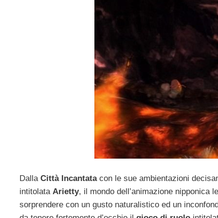
Dalla
Città Incantata
con le sue ambientazioni decisame
intitolata
Arietty
, il mondo dell’animazione nipponica 
sorprendere con un gusto naturalistico ed un inconfondi
da tenere fortemente d’occhio il
gioco di ruolo
intitol