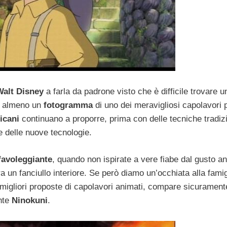
Walt Disney
a farla da padrone visto che è difficile trovare u
o almeno un
fotogramma
di uno dei meravigliosi capolavori p
icani
continuano a proporre, prima con delle tecniche tradizi
 delle nuove tecnologie.
favoleggiante
, quando non ispirate a vere fiabe dal gusto an
 un fanciullo interiore. Se però diamo un’occhiata alla famig
migliori proposte di capolavori animati, compare sicuramente
ente
Ninokuni
.