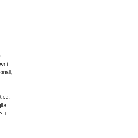
n
er il
onali,
tico,
lia
 il