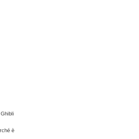
 Ghibli
erché è